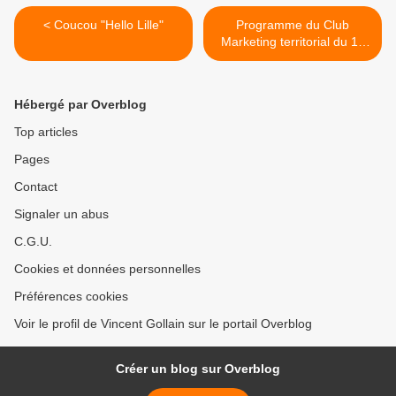
< Coucou "Hello Lille"
Programme du Club
Marketing territorial du 18
décembre 2018 - Le
parcours client : le
connaître pour mieux
Hébergé par Overblog
l'influencer >
Top articles
Pages
Contact
Signaler un abus
C.G.U.
Cookies et données personnelles
Préférences cookies
Voir le profil de Vincent Gollain sur le portail Overblog
Créer un blog sur Overblog