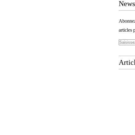
Newsl
Abonnez-
articles 
Artic