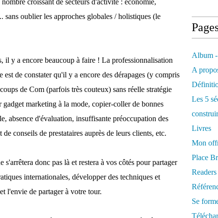
 nombre croissant de secteurs d'activité : économie,
. sans oublier les approches globales / holistiques (le
Page
Album -
, il y a encore beaucoup à faire ! La professionnalisation
A propos
 est de constater qu'il y a encore des dérapages (y compris
Définiti
: coups de Com (parfois très couteux) sans réelle stratégie
Les 5 sé
er gadget marketing à la mode, copier-coller de bonnes
construi
ale, absence d'évaluation, insuffisante préoccupation des
Livres
t de conseils de prestataires auprès de leurs clients, etc.
Mon offr
Place Br
 s'arrêtera donc pas là et restera à vos côtés pour partager
Readers
atiques internationales, développer des techniques et
Référenc
t l'envie de partager à votre tour.
Se form
Télécha