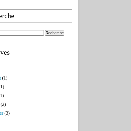
erche
ives
t
(1)
1)
1)
(2)
er
(3)