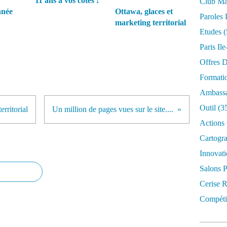
11 ans à vos côtés !
Club Mar
nnée
Ottawa, glaces et
Paroles 
marketing territorial
Etudes
(
Paris Il
Offres D
Formati
Ambassa
Outil
(3
rritorial
Un million de pages vues sur le site....
Actions 
Cartogr
Innovati
Salons P
Cerise R
Compétit