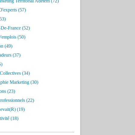
keting Territorial Adetem
(72)
D'experts
(57)
53)
e-De-France
(52)
'emplois
(50)
on
(49)
deurs
(37)
5)
Collectives
(34)
aphie Marketing
(30)
ons
(23)
rofessionnels
(22)
evait(r)
(19)
ivité
(18)