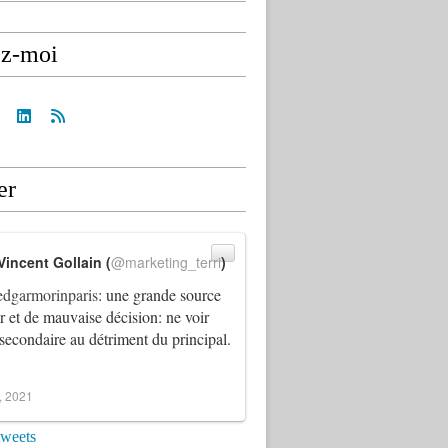
ez-moi
er
Vincent Gollain (
@marketing_terri
)
dgarmorinparis
: une grande source
ur et de mauvaise décision: ne voir
 secondaire au détriment du principal.
4, 2021
tweets