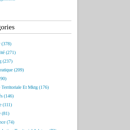
ories
r
(378)
ité
(271)
g
(237)
ratique
(209)
90)
e Territoriale Et Mktg
(176)
és
(146)
e
(111)
e
(81)
nce
(74)