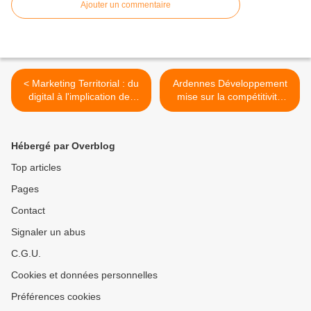
Ajouter un commentaire
< Marketing Territorial : du
Ardennes Développement
digital à l'implication des
mise sur la compétitivité
entreprises
prix avec un simulateur
d’exonérations >
Hébergé par Overblog
Top articles
Pages
Contact
Signaler un abus
C.G.U.
Cookies et données personnelles
Préférences cookies