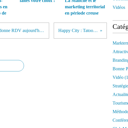
-
faites votre choix !
La Manche et le
is en
marketing territorial
Vidéos
o de
en période creuse
Catég
RT @RencontresBrive: On vous donne RDV aujourd'hui...
Happy City : Tatooine
Markter
Attractiv
Brandin
Bonne P
Vidéo
(1
Stratégi
Actualit
Tourism
Méthod
Confére