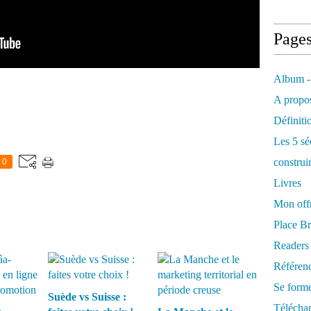
Page
Album -
A propos
Définiti
Les 5 sé
construi
0
Livres
Mon offr
Place Br
Readers
Référenc
Se form
Suède vs Suisse :
Télécha