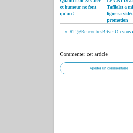
Quand Loir & Cher
Le CRI Drâa
et humour ne font
Tafilalet a m
qu'un !
ligne sa vidé
promotion
Commenter cet article
Ajouter un commentaire