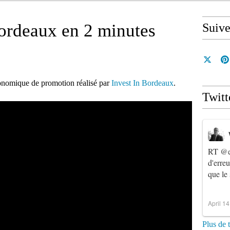
ordeaux en 2 minutes
Suiv
onomique de promotion réalisé par
Invest In Bordeaux
.
Twitt
RT
@e
d'erre
que le
April 1
Plus de 