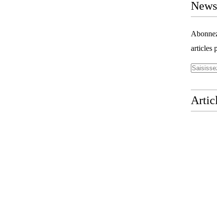
Newsl
Abonnez-
articles 
Artic