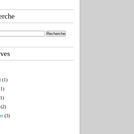
erche
ives
t
(1)
1)
1)
(2)
er
(3)