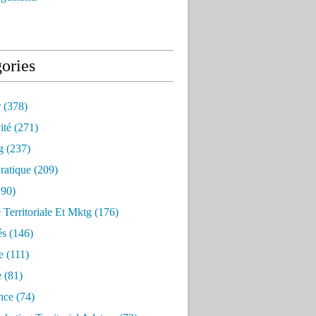
ories
r
(378)
ité
(271)
g
(237)
ratique
(209)
90)
e Territoriale Et Mktg
(176)
és
(146)
e
(111)
e
(81)
nce
(74)