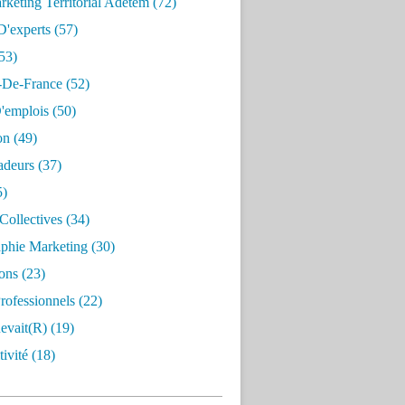
keting Territorial Adetem
(72)
D'experts
(57)
53)
e-De-France
(52)
'emplois
(50)
on
(49)
deurs
(37)
5)
Collectives
(34)
aphie Marketing
(30)
ons
(23)
rofessionnels
(22)
evait(r)
(19)
ivité
(18)