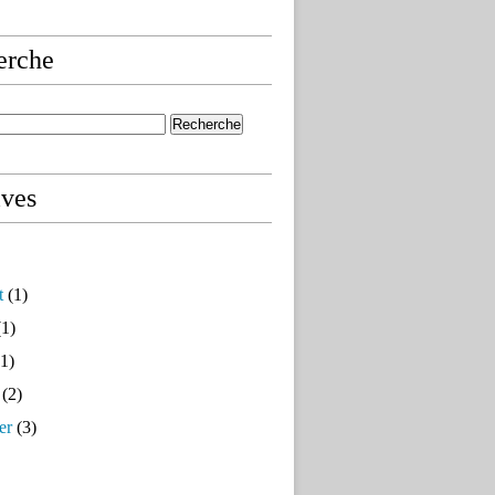
erche
ives
t
(1)
1)
1)
(2)
er
(3)