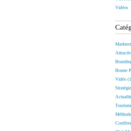
Vidéos
Catég
Markter
Attractiv
Brandin
Bonne P
Vidéo
(1
Stratégi
Actualit
Tourism
Méthod
Confére