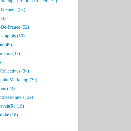
keting Territorial Adetem
(72)
D'experts
(57)
53)
e-De-France
(52)
'emplois
(50)
on
(49)
deurs
(37)
5)
Collectives
(34)
aphie Marketing
(30)
ons
(23)
rofessionnels
(22)
evait(r)
(19)
ivité
(18)