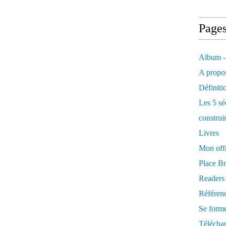
Page
Album -
A propos
Définiti
Les 5 sé
construi
Livres
Mon offr
Place Br
Readers
Référenc
Se form
Télécha