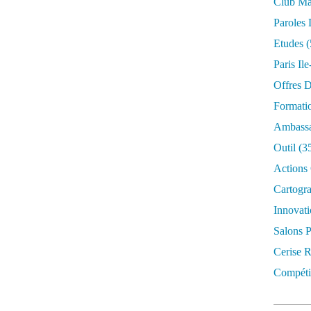
Club Mar
Paroles 
Etudes
(
Paris Il
Offres D
Formati
Ambassa
Outil
(3
Actions 
Cartogr
Innovati
Salons P
Cerise R
Compétit