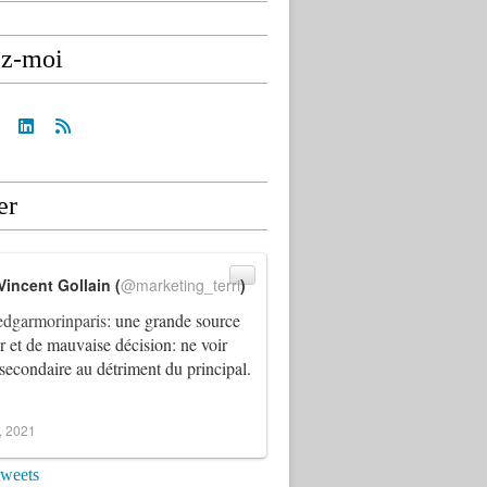
ez-moi
er
Vincent Gollain (
@marketing_terri
)
dgarmorinparis
: une grande source
ur et de mauvaise décision: ne voir
 secondaire au détriment du principal.
4, 2021
tweets