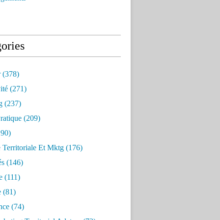
ories
r
(378)
ité
(271)
g
(237)
ratique
(209)
90)
e Territoriale Et Mktg
(176)
és
(146)
e
(111)
e
(81)
nce
(74)