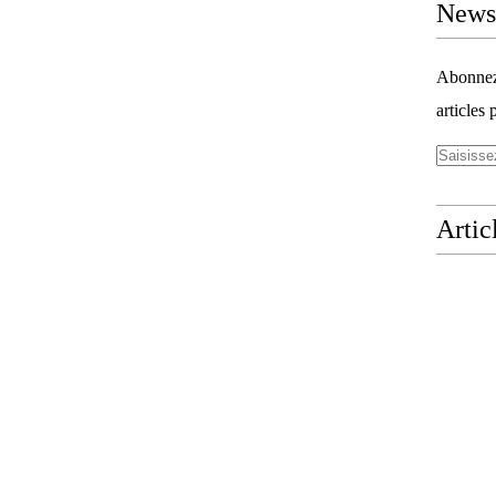
Newsl
Abonnez-
articles 
Artic