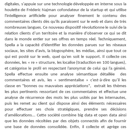
digitales, s’appuie sur une technologie développée en interne sous la
houlette de Fréderic Najman cofondateur de la startup et qui utilise
l'intelligence artificielle pour analyser finement le contenu des
commentaires clients dès qu'ils paraissent sur le web et dans de très
nombreuses langues. Ce nouveau dispositif révolutionne le suivi de la
relation clients d’un territoire et la manière d'observer ce qui se dit
dans le monde entier sur ses offres en temps réel. Techniquement,
Spella a la capacité d'identifier les données parues sur les réseaux
sociaux, les sites d'avis, la blogosphère, les médias, ainsi que tout ce
qui est posté sur le web, quel qu’en soit le support. Il collecte ces
données, les « re » structure, les localise (traduction en 100 langues),
catégorise le profil en respectant l'anonymat de celui qui l'a généré
et
.
Spella effectue ensuite une analyse sémantique détaillée des
commentaires et avis, les « sentimentalise » c’est-à-dire qu’il les
classe en "bonnes ou mauvaises appréciations", extrait les thèmes
les plus pertinents ressortant de ces commentaires et effectue une
analyse de récurrence des mots les plus usités par les internautes,
puis les remet au client qui dispose ainsi des éléments nécessaires
pour effectuer ses choix stratégiques, prendre ses décisions
d’améliorations... Cette société combine big data et open data ainsi
que les données récoltées par des objets connectés afin de fournir
une base de données consolidée. Enfin, il collecte et agrège ces