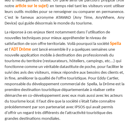
lieu d’hébergement utilisé. On parle ainsi de parcours phygital (voir
notre
article sur le sujet
) en temps réel tant les visiteurs vont utiliser
leurs outils mobiles pour se renseigner ou comparer en permanence.
C’est le fameux acronyme ATAWAD (Any Time, AnyWhere, Any
Device) qui guide désormais le monde du tourisme.
La réponse à ces enjeux tient notamment dans l’utilisation de
nouvelles techniques pour mieux appréhender le niveau de
satisfaction de son offre territoriale. Voilà pourquoi la société
Spella
et l’
ADT Drôme
ont lancé ensemble il y a quelques semaines une
nouvelle application mobile à destination des professionnels du
tourisme du territoire (restaurateurs, hôteliers, campings, etc...) qui
fonctionne comme un véritable datastitute de poche, pour faciliter le
suivi des avis des visiteurs, mieux répondre aux besoins des clients et,
in fine, améliorer la qualité de l'offre touristique. Pour Eddy Cartier,
responsable du développement commercial de Spella, la Drôme est la
première destination touristique départementale à réaliser cette
démarche en co-développement avec eux mais aussi avec les acteurs
du tourisme local. Il faut dire que la société s’était faite connaître
précédemment par son partenariat avec IPSOS qui avait permis
d’offrir un regard très différents de l’attractivité touristique des
grandes destinations mondiales.