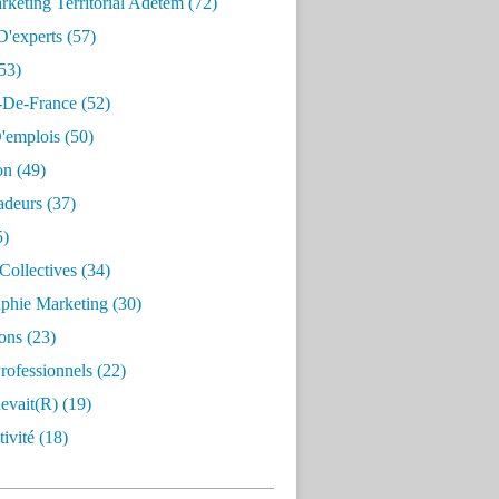
keting Territorial Adetem
(72)
D'experts
(57)
53)
e-De-France
(52)
'emplois
(50)
on
(49)
deurs
(37)
5)
Collectives
(34)
aphie Marketing
(30)
ons
(23)
rofessionnels
(22)
evait(r)
(19)
ivité
(18)