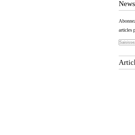
Newsl
Abonnez-
articles 
Artic