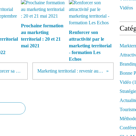
Vidéos
Prochaine formation
Catég
au marketing
Renforcer son
rritorial
territorial : 20 et 21
attractivité par le
mai 2021
marketing territorial
Markter
022
- formation Les
Attractiv
Echos
Brandin
Pourquoi Google a décidé de renforcer sa présence en France ?
Marketing territorial : revenir aux fondamentaux
Bonne P
Vidéo
(1
Stratégi
Actualit
Tourism
Méthod
Confére