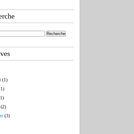
erche
ives
t
(1)
1)
1)
(2)
er
(3)