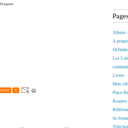
d'experts.
Page
Album -
A propos
Définiti
Les 5 sé
construi
Livres
Mon offr
epost
0
Place Br
Readers
Référenc
Se form
Télécha