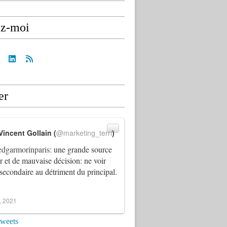
ez-moi
er
Vincent Gollain (
@marketing_terri
)
dgarmorinparis
: une grande source
ur et de mauvaise décision: ne voir
 secondaire au détriment du principal.
4, 2021
tweets