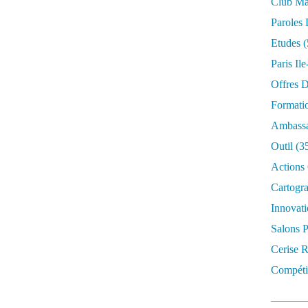
Club Mar
Paroles 
Etudes
(
Paris Il
Offres D
Formati
Ambassa
Outil
(3
Actions 
Cartogr
Innovati
Salons P
Cerise R
Compétit