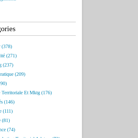
ories
r
(378)
ité
(271)
g
(237)
ratique
(209)
90)
e Territoriale Et Mktg
(176)
és
(146)
e
(111)
e
(81)
nce
(74)