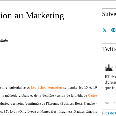
tion au Marketing
Suiv
ollain
Twitt
RT
@e
d'erre
que le
ting territorial avec
Les Echos Formation
se tiendra les 15 et 16
e la méthode globale et de la dernière version de la méthode
Cerise
April 1
 plusieurs témoins (confirmés) de l'Essonne (Business Box), Franche -
teco35), Lyon (Only Lyon) et Nantes (Just Imagine,). D'autres témoins
Plus de 