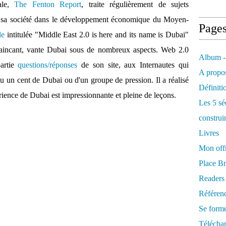
ale,
The Fenton Report
, traite régulièrement de sujets
 sa société dans le développement économique du Moyen-
Page
le
intitulée "Middle East 2.0 is here and its name is Dubai"
onvaincant, vante Dubai sous de nombreux aspects. Web 2.0
Album -
partie
questions/réponses
de son site, aux Internautes qui
A propos
reçu un cent de Dubai ou d'un groupe de pression. Il a réalisé
Définiti
érience de Dubai est impressionnante et pleine de leçons.
Les 5 sé
construi
Livres
Mon offr
Place Br
Readers
Référenc
Se form
Télécha