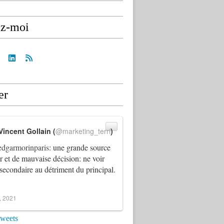
ez-moi
er
Vincent Gollain (
@marketing_terri
)
dgarmorinparis
: une grande source
ur et de mauvaise décision: ne voir
 secondaire au détriment du principal.
4, 2021
tweets