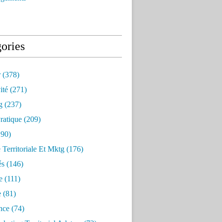
ories
r
(378)
ité
(271)
g
(237)
ratique
(209)
90)
e Territoriale Et Mktg
(176)
és
(146)
e
(111)
e
(81)
nce
(74)