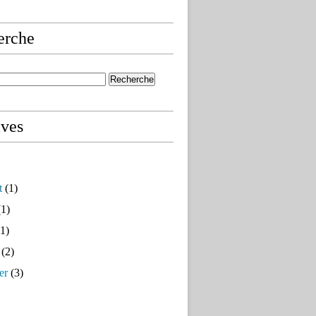
erche
ives
t
(1)
1)
1)
(2)
er
(3)