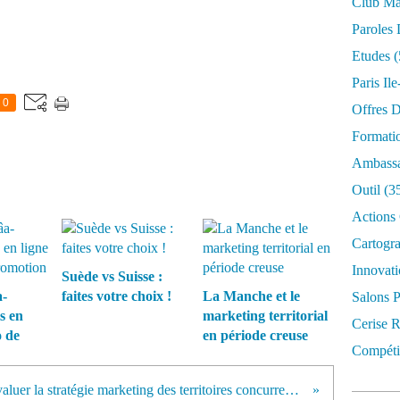
Club Mar
Paroles 
Etudes
(
Paris Il
0
Offres D
Formati
Ambassa
Outil
(3
Actions 
Cartogr
Innovati
Suède vs Suisse :
-
faites votre choix !
La Manche et le
Salons P
is en
marketing territorial
Cerise R
o de
en période creuse
Compétit
Evaluer la stratégie marketing des territoires concurrents avec Cerise revait(r)