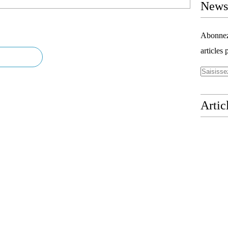
Newsl
Abonnez-
articles 
Artic