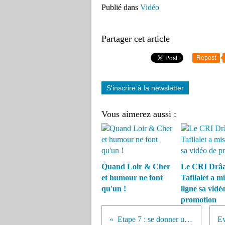
Publié dans
Vidéo
Partager cet article
Repost
S'inscrire à la newsletter
Vous aimerez aussi :
Quand Loir & Cher
Le CRI Drâa
et humour ne font
Tafilalet a m
qu'un !
ligne sa vidé
promotion
Etape 7 : se donner une ambition