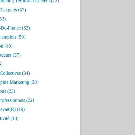
keting Territorial Adetem
(72)
D'experts
(57)
53)
e-De-France
(52)
'emplois
(50)
on
(49)
deurs
(37)
5)
Collectives
(34)
aphie Marketing
(30)
ons
(23)
rofessionnels
(22)
evait(r)
(19)
ivité
(18)